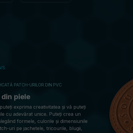
VS.
DICATĂ PATCH-URILOR DIN PVC
din piele
puteți exprima creativitatea și vă puteți
ile cu adevărat unice. Puteți crea un
alegând formele, culorile și dimensiunile
ch-uri pe jachetele, tricourile, blugii,