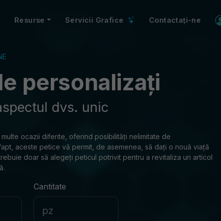
Resurse
Servicii Grafice
Contactați-ne
NE
ele personalizați
aspectul dvs. unic
lte ocazii diferite, oferind posibilități nelimitate de
e fapt, aceste petice vă permit, de asemenea, să dați o nouă viață
rebuie doar să alegeți peticul potrivit pentru a revitaliza un articol
ă.
Cantitate