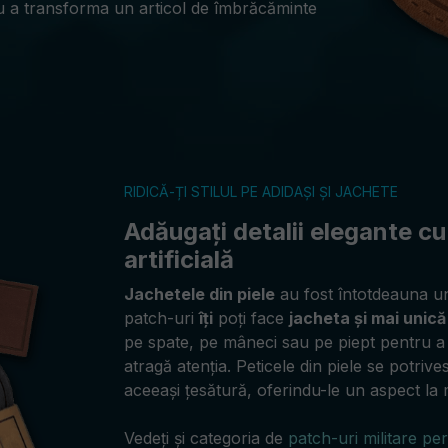
tru a transforma un articol de îmbrăcăminte
RIDICĂ-ȚI STILUL PE ADIDAȘI ȘI JACHETE
Adăugați detalii elegante cu
artificială
Jachetele din piele
au fost întotdeauna u
patch-uri
îți
poți face
jacheta și mai unică 
pe spate, pe mâneci sau pe piept pentru a
atragă atenția. Peticele din piele se potriv
aceeași țesătură, oferindu-le un aspect la m
Vedeți și categoria de
patch-uri militare pe