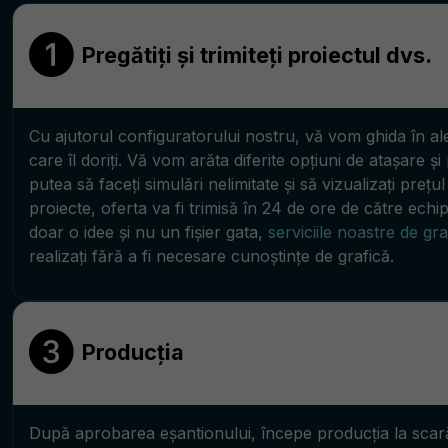
Pregătiți și trimiteți proiectul dvs.
Cu ajutorul configuratorului nostru, vă vom ghida în ale
care îl doriți. Vă vom arăta diferite opțiuni de atașare și
putea să faceți simulări nelimitate și să vizualizați prețu
proiecte, oferta va fi trimisă în 24 de ore de către echi
doar o idee și nu un fișier gata,
serviciile noastre de gra
realizați fără a fi necesare cunoștințe de grafică.
Producția
După aprobarea eșantionului, începe producția la scară