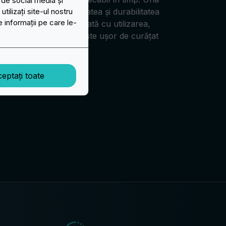
 de social media și
rilor din piele este calitatea și durabilitatea
ilizați site-ul nostru
e informații pe care le-
iar se îmbunătățește odată cu utilizarea,
În plus, acest material este ușor de curățat
l în orice moment.
eptați toate