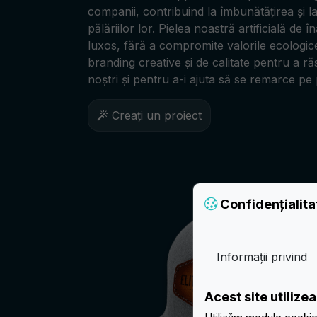
companii, contribuind la îmbunătățirea și la
pălăriilor lor. Pielea noastră artificială de î
luxos, fără a compromite valorile ecologice.
branding creative și de calitate pentru a ră
noștri și pentru a-i ajuta să se remarce pe p
Creați un proiect
Confidențialit
Informații privind
Acest site utiliz