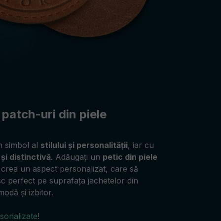
 patch-uri din piele
n simbol al
stilului și personalității
, iar cu
și distinctivă
. Adăugați un
petic din piele
 crea un aspect personalizat, care să
esc perfect pe suprafața jachetelor din
odă și izbitor.
rsonalizate
!