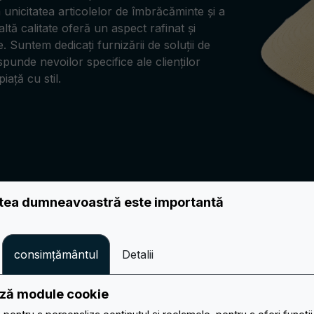
 unicitatea articolelor de îmbrăcăminte și a
naltă calitate oferă un aspect rafinat și
 Suntem dedicați furnizării de soluții de
spunde nevoilor specifice ale clienților
iață cu stil.
atea dumneavoastră este importantă
ASPECT IMPECABIL DE-A LUNGUL TIMPULUI
consimțământul
Detalii
DESCOPERIȚI ȘI CATEGORIA EASYPATCH DEDIC
Calitatea și durabilitatea pa
ează module cookie
Peticele din piele rezistă uzurii zilnice și