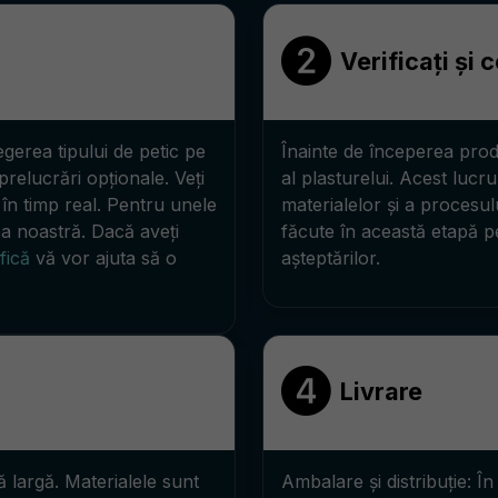
Verificați și 
gerea tipului de petic pe
Înainte de începerea prod
 prelucrări opționale. Veți
al plasturelui. Acest lucr
l în timp real. Pentru unele
materialelor și a procesul
pa noastră. Dacă aveți
făcute în această etapă p
fică
vă vor ajuta să o
așteptărilor.
Livrare
 largă. Materialele sunt
Ambalare și distribuție: Î