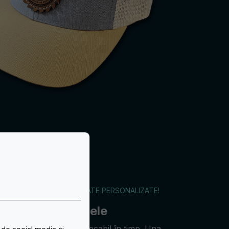
ATĂ PATCH-URILOR BRODATE PERSONALIZATE!
tch-urilor din piele
 garantează un aspect impecabil în timp. Una