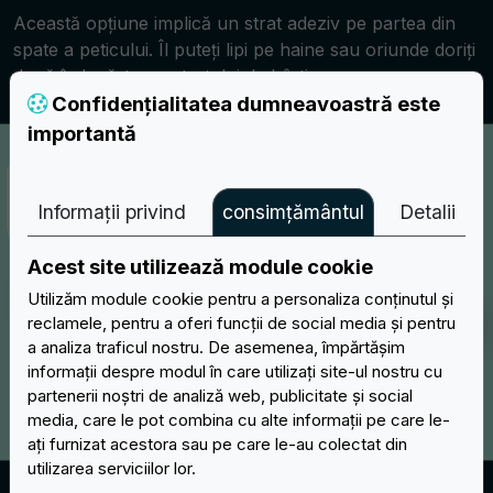
Această opțiune implică un strat adeziv pe partea din
spate a peticului. Îl puteți lipi pe haine sau oriunde doriți
după îndepărtarea stratului de hârtie.
Confidențialitatea dumneavoastră este
importantă
Informații privind
consimțământul
Detalii
Acest site utilizează module cookie
Utilizăm module cookie pentru a personaliza conținutul și
reclamele, pentru a oferi funcții de social media și pentru
a analiza traficul nostru. De asemenea, împărtășim
informații despre modul în care utilizați site-ul nostru cu
partenerii noștri de analiză web, publicitate și social
media, care le pot combina cu alte informații pe care le-
ați furnizat acestora sau pe care le-au colectat din
utilizarea serviciilor lor.
Breloc