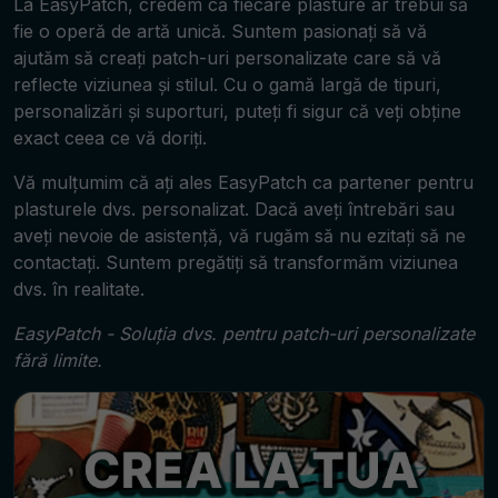
La EasyPatch, credem că fiecare plasture ar trebui să
fie o operă de artă unică. Suntem pasionați să vă
ajutăm să creați patch-uri personalizate care să vă
reflecte viziunea și stilul. Cu o gamă largă de tipuri,
personalizări și suporturi, puteți fi sigur că veți obține
exact ceea ce vă doriți.
Vă mulțumim că ați ales EasyPatch ca partener pentru
plasturele dvs. personalizat. Dacă aveți întrebări sau
aveți nevoie de asistență, vă rugăm să nu ezitați să ne
contactați. Suntem pregătiți să transformăm viziunea
dvs. în realitate.
EasyPatch - Soluția dvs. pentru patch-uri personalizate
fără limite.