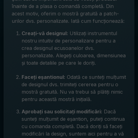
înainte de a plasa o comandă completă. Din
acest motiv, oferim o mostră gratuită a patch-
urilor dvs. personalizate. Iată cum funcționează:
Creați-vă designul:
Utilizați instrumentul
nostru intuitiv de personalizare pentru a
crea designul ecusoanelor dvs.
personalizate. Alegeți culoarea, dimensiunea
și toate detaliile pe care le doriți.
Faceți eșantionul:
Odată ce sunteți mulțumit
de designul dvs. trimiteți cererea pentru o
mostră gratuită. Nu va trebui să plătiți nimic
pentru această mostră inițială.
Aprobați sau solicitați modificări:
Dacă
sunteți mulțumit de eșantion, puteți continua
cu comanda completă. Dacă doriți să faceți
modificări la design, suntem aici pentru a vă