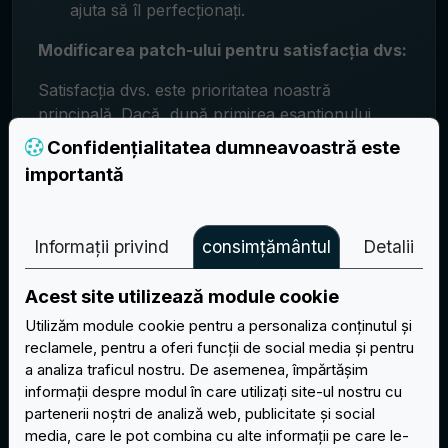
ajuta să îl perfecționați.
Modificarea patch-ului pentru satisfacția dvs:
Satisfacția dvs. este prioritatea noastră
principală. Dacă, după primirea eșantionului
gratuit, doriți să faceți modificări la design sau la
Confidențialitatea dumneavoastră este
detaliile patch-urilor dvs. personalizate, suntem
importantă
bucuroși să vă ajutăm.
Creativitatea dvs., pasiunea noastră:
Informații privind
consimțământul
Detalii
La EasyPatch, credem că fiecare plasture ar
trebui să fie o operă de artă unică. Suntem
Acest site utilizează module cookie
pasionați să vă ajutăm să creați patch-uri
Utilizăm module cookie pentru a personaliza conținutul și
personalizate care să vă reflecte viziunea și
reclamele, pentru a oferi funcții de social media și pentru
stilul. Cu mostra noastră gratuită, puteți fi sigur
a analiza traficul nostru. De asemenea, împărtășim
că veți obține exact ceea ce vă doriți.
informații despre modul în care utilizați site-ul nostru cu
Vă mulțumim că ați ales EasyPatch ca partener
partenerii noștri de analiză web, publicitate și social
pentru plasturele dvs. personalizat. Dacă aveți
media, care le pot combina cu alte informații pe care le-