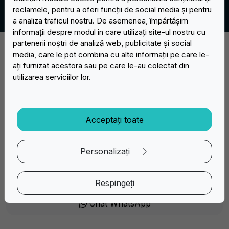
reclamele, pentru a oferi funcții de social media și pentru
a analiza traficul nostru. De asemenea, împărtășim
informații despre modul în care utilizați site-ul nostru cu
partenerii noștri de analiză web, publicitate și social
media, care le pot combina cu alte informații pe care le-
ați furnizat acestora sau pe care le-au colectat din
utilizarea serviciilor lor.
Descoperă acum oferta largă Easypatch de patch-uri și aplicații
Acceptați toate
personalizate: creează-ți proiectul online, noi îl pregătim și ți-l
trimitem acasă!
Personalizați
Mon/Fri: 9:30 - 17:30
info@easypatch.ro
Respingeți
Chat WhatsApp