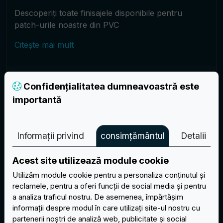
Descoperiți toate finisajele disponibile pentru
patch-urile noastre din PVC
Citește mai mult
Patch-uri
Confidențialitatea dumneavoastră este
importantă
Informații privind
consimțământul
Detalii
Acest site utilizează module cookie
Utilizăm module cookie pentru a personaliza conținutul și
reclamele, pentru a oferi funcții de social media și pentru
a analiza traficul nostru. De asemenea, împărtășim
informații despre modul în care utilizați site-ul nostru cu
partenerii noștri de analiză web, publicitate și social