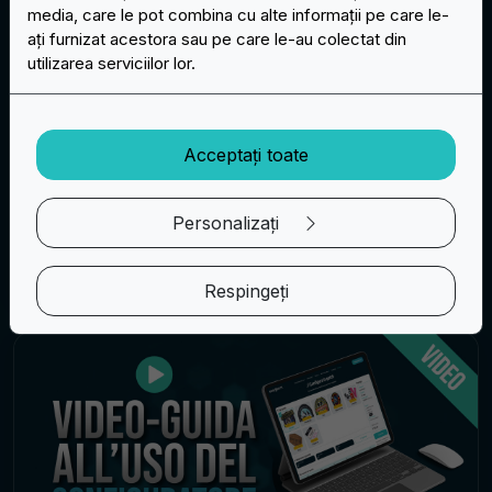
media, care le pot combina cu alte informații pe care le-
Brățări noi din silicon: gadgetul perfect
ați furnizat acestora sau pe care le-au colectat din
utilizarea serviciilor lor.
aprile 3, 2026
Gadgetul promoțional perfect pentru orice ocazie:
o brățară din silicon complet personalizată
Acceptați toate
Citește mai mult
Personalizați
Patch-uri
Respingeți