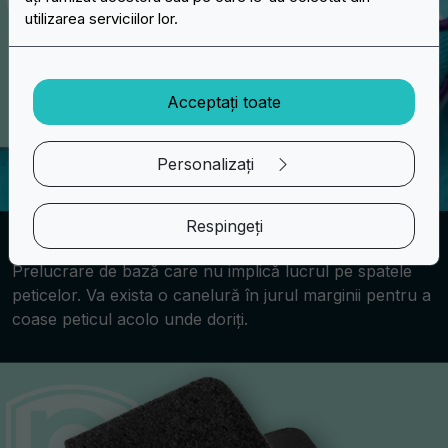
utilizarea serviciilor lor.
Acceptați toate
Personalizați
Respingeți
Coasere
Prelucrare de bază care nu implică lucrul pe spatele
peticelor. Va exista o canelură în jurul marginii pentru a
coase peticul acolo unde doriți.