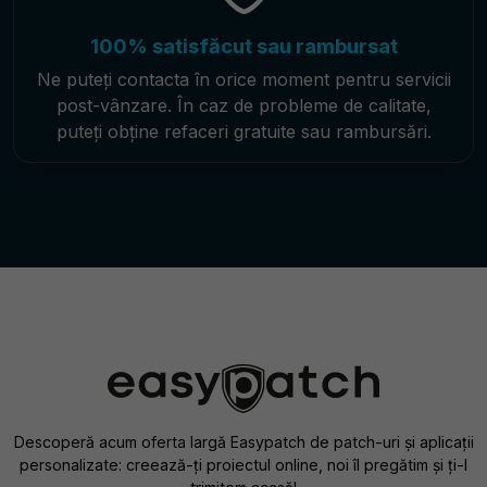
100% satisfăcut sau rambursat
Ne puteți contacta în orice moment pentru servicii
post-vânzare. În caz de probleme de calitate,
puteți obține refaceri gratuite sau rambursări.
Descoperă acum oferta largă Easypatch de patch-uri și aplicații
personalizate: creează-ți proiectul online, noi îl pregătim și ți-l