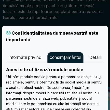
de pâslă moale pentru patch-uri și litere. Această
lucrare este de fapt foarte populară pentru realizarea
literelor pentru îmbrăcăminte.
Confidențialitatea dumneavoastră este
Creați-vă proiectul
importantă
Informații privind
consimțământul
Detalii
OPȚIUNI DE SUPORT
Alegeți tipul de suport pentru peticele
Acest site utilizează module cookie
dvs.
Utilizăm module cookie pentru a personaliza conținutul și
reclamele, pentru a oferi funcții de social media și pentru
a analiza traficul nostru. De asemenea, împărtășim
informații despre modul în care utilizați site-ul nostru cu
partenerii noștri de analiză web, publicitate și social
media, care le pot combina cu alte informații pe care le-
ați furnizat acestora sau pe care le-au colectat din