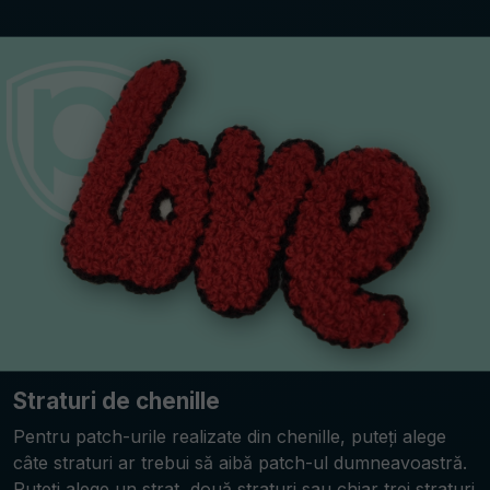
Straturi de chenille
Pentru patch-urile realizate din chenille, puteți alege
câte straturi ar trebui să aibă patch-ul dumneavoastră.
Puteți alege un strat, două straturi sau chiar trei straturi