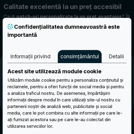
Calitate excelentă la un preț accesibil
Cauți
patch-uri personalizate la un preț avantajos
? Îți
oferim soluții competitive fără compromisuri la nivel de
Confidențialitatea dumneavoastră este
calitate. Realizăm patch-uri durabile, bine finisate și
importantă
ușor de personalizat, potrivite pentru orice buget și
pentru numeroase domenii de utilizare.
Informații privind
consimțământul
Detalii
Nu mai aștepta!
Descoperă colecția noastră de patch-
Acest site utilizează module cookie
uri personalizate, inspiră-te și creează-ți chiar acum
propriul stil.
Utilizăm module cookie pentru a personaliza conținutul și
reclamele, pentru a oferi funcții de social media și pentru
Contactează-ne acum
a analiza traficul nostru. De asemenea, împărtășim
informații despre modul în care utilizați site-ul nostru cu
partenerii noștri de analiză web, publicitate și social
media, care le pot combina cu alte informații pe care le-
ați furnizat acestora sau pe care le-au colectat din
utilizarea serviciilor lor.