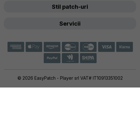
Stil patch-uri
Servicii
© 2026 EasyPatch - Player srl VAT# IT10913351002
Politica de confidențialitate
Termeni și condiții