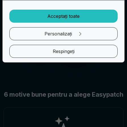
Acceptați toate
Personalizați
Respingeți
6 motive bune pentru a alege Easypatch