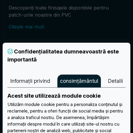
Descoperiți toate finisajele disponibile pentru
patch-urile noastre din PVC
Citește mai mult
Patch-uri
Confidențialitatea dumneavoastră este
importantă
Informații privind
consimțământul
Detalii
Acest site utilizează module cookie
Utilizăm module cookie pentru a personaliza conținutul și
reclamele, pentru a oferi funcții de social media și pentru
a analiza traficul nostru. De asemenea, împărtășim
informații despre modul în care utilizați site-ul nostru cu
partenerii noștri de analiză web, publicitate și social