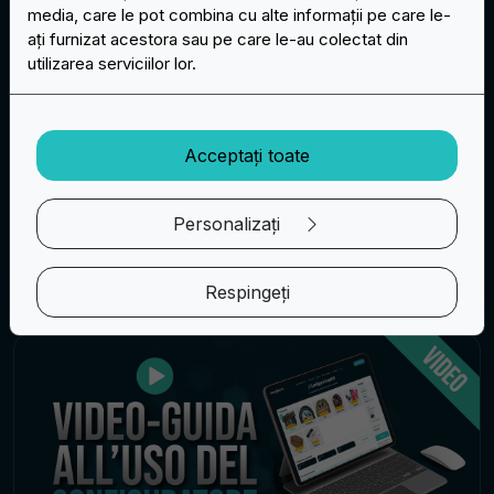
media, care le pot combina cu alte informații pe care le-
Brățări noi din silicon: gadgetul perfect
ați furnizat acestora sau pe care le-au colectat din
utilizarea serviciilor lor.
aprile 3, 2026
Gadgetul promoțional perfect pentru orice ocazie:
o brățară din silicon complet personalizată
Acceptați toate
Citește mai mult
Personalizați
Patch-uri
Respingeți