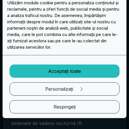
Utilizăm module cookie pentru a personaliza conținutul și
Opțiuni creative: Strălucitoare în întuneric,
reclamele, pentru a oferi funcții de social media și pentru
reflectorizante și personalizate
a analiza traficul nostru. De asemenea, împărtășim
informații despre modul în care utilizați site-ul nostru cu
Distracția nu se termină aici! Oferim opțiuni
partenerii noștri de analiză web, publicitate și social
creative, cum ar fi straturi de bază
media, care le pot combina cu alte informații pe care le-
fosforescente pentru o atingere Glow-in-the-
ați furnizat acestora sau pe care le-au colectat din
Dark sau straturi de bază reflectorizante pentru
utilizarea serviciilor lor.
un aspect care reflectă lumina. Personalizarea
este cheia, cu posibilitatea de a imprima orice
design pe subcapace sau de a sublinia textul sau
grafica cu materiale reflectorizante.
Acceptați toate
Inovații tehnologice: IR reflectorizant
Pentru iubitorii de tehnologie, patch-urile IR sunt
Personalizați
un adevărat deliciu: cu un strat special formulat,
acestea reflectă doar lungimile de undă
Respingeți
infraroșii, creând un efect care este aproape
invizibil în lumina vizibilă, dar foarte vizibil cu
sistemele de vedere nocturnă IR.