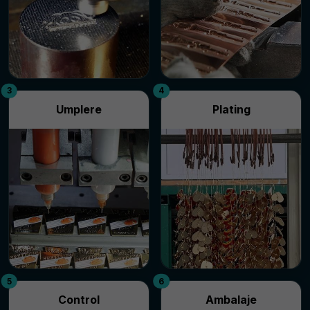
3
4
Umplere
Plating
5
6
Control
Ambalaje