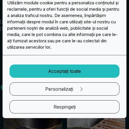
Utilizăm module cookie pentru a personaliza conținutul și
reclamele, pentru a oferi funcții de social media și pentru
a analiza traficul nostru. De asemenea, împărtășim
[BLOCK_PINS] [BLOCK_ORDER_PINS]
informații despre modul în care utilizați site-ul nostru cu
partenerii noștri de analiză web, publicitate și social
[BLOCK_ORDER_PINS].
media, care le pot combina cu alte informații pe care le-
ați furnizat acestora sau pe care le-au colectat din
ÎN SPATELE SCENEI
utilizarea serviciilor lor.
O privire asupra producției
Fiecare medalie emailată trece prin mai multe procese
Acceptați toate
până când este în cele din urmă finalizată și gata de a fi
expediată.
1
2
Personalizați
Creație
Modelare
Respingeți