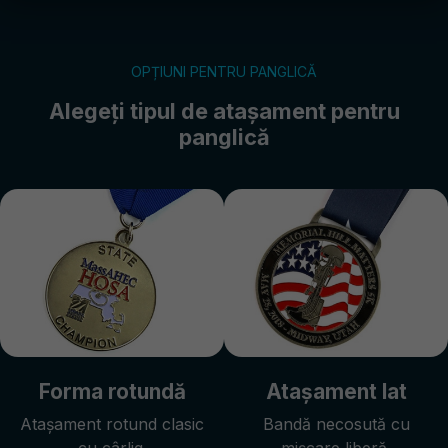
OPȚIUNI PENTRU PANGLICĂ
Alegeți tipul de atașament pentru
panglică
Forma rotundă
Atașament lat
Atașament rotund clasic
Bandă necosută cu
cu cârlig.
mișcare liberă.