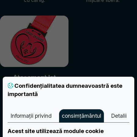
Atașament lat
cusut
Confidențialitatea dumneavoastră este
importantă
Bandă cusută cu
butonieră fixă.
Informații privind
consimțământul
Detalii
Creați-vă propriul proiect
Acest site utilizează module cookie