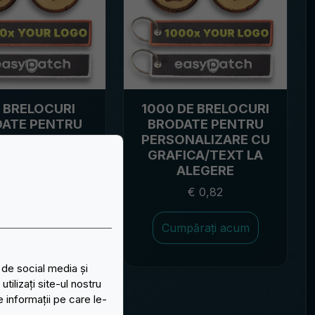
 BRELOCURI
1000 DE BRELOCURI
ATE PENTRU
BRODATE PENTRU
NALIZARE CU
PERSONALIZARE CU
ICA/TEXT LA
GRAFICA/TEXT LA
ALEGERE
ALEGERE
€ 1,07
€ 0,82
părați acum
Cumpărați acum
 de social media și
ilizați site-ul nostru
e informații pe care le-