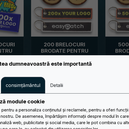
OCURI
200 BRELOCURI
500
NTRU
BRODATE PENTRU
BROD
ARE CU
PERSONALIZARE CU
PERSO
XT LA
GRAFICA/TEXT LA
GRAF
atea dumneavoastră este importantă
E
ALEGERE
€ 1,39
consimțământul
Detalii
acum
Cumpărați acum
Cum
ează module cookie
pentru a personaliza conținutul și reclamele, pentru a oferi funcții
l nostru. De asemenea, împărtășim informații despre modul în care ut
analiză web, publicitate și social media, care le pot combina cu alt
 pe care le-au colectat din utilizarea serviciilor lor.