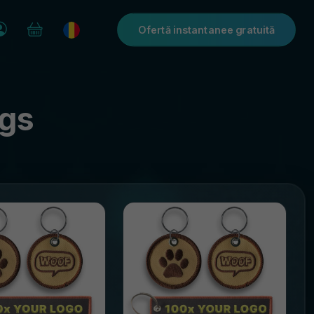
Ofertă instantanee gratuită
ngs