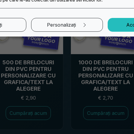
i
Personalizați
Acc
500 DE BRELOCURI
1000 DE BRELOCURI
DIN PVC PENTRU
DIN PVC PENTRU
PERSONALIZARE CU
PERSONALIZARE CU
GRAFICA/TEXT LA
GRAFICA/TEXT LA
ALEGERE
ALEGERE
€ 2,90
€ 2,70
Cumpărați acum
Cumpărați acum