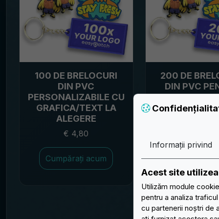
100 DE BRELOCURI
200 DE BREL
DIN PVC
DIN PVC PE
PERSONALIZABILE CU
PERSONALIZ
GRAFICA/TEXT LA
GRAFICA/TE
Confidențialit
ALEGERE
ALEGER
€ 4,80
€ 3,50
Informații privind
Cumpărați acum
Cumpărați 
Acest site utiliz
Utilizăm module cookie 
pentru a analiza traficu
cu partenerii noștri de 
ați furnizat acestora sau