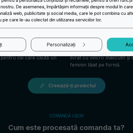
pentru a personaliza conținutul și reclamele, pentru a oferi funcții
l nostru. De asemenea, împărtășim informații despre modul în care ut
analiză web, publicitate și social media, care le pot combina cu alt
 pe care le-au colectat din utilizarea serviciilor lor.
esiv
Velcro
i
Personalizați
Acc
adesiv oferă o soluție
Clasicul scurt și lipeste (H
lă pentru cei care caută un
livrat cu velcro masculin și 
feminin tăiat pe formă.
Creează-ți proiectul
COMANDĂ UȘOR
Cum este procesată comanda ta?