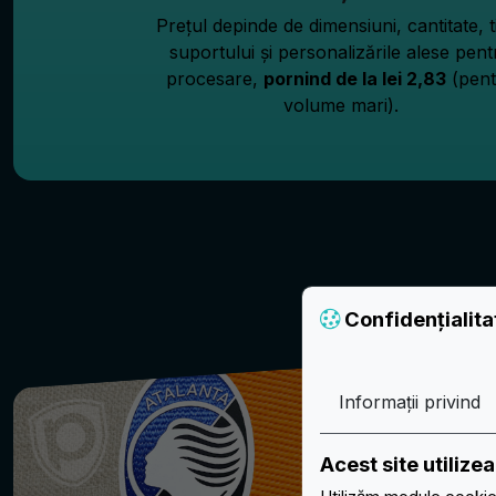
Prețul depinde de dimensiuni, cantitate, t
suportului și personalizările alese pent
procesare,
pornind de la lei 2,83
(pent
volume mari).
Confidențialit
Informații privind
Acest site utiliz