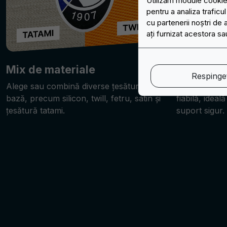
Utilizăm module cookie 
pentru a analiza traficu
cu partenerii noștri de 
ați furnizat acestora sau
Mix de materiale
Termoad
Respingeț
Alege sau combină diverse țesături de
Spatele termo
bază, precum silicon, twill, fetru, satin și
fiabilă, idea
țesătură tatami.
suport sigur.