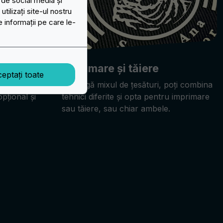
 de social media și
ilizați site-ul nostru
e informații pe care le-
Imprimare și tăiere
eptați toate
ook & Loop)
Pe lângă mixul de țesături, poți combina
opțional și
tehnici diferite și opta pentru imprimare
sau tăiere, sau chiar ambele.