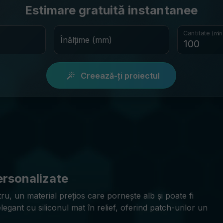
Estimare gratuită instantanee
Cantitate
(min
Înălțime (mm)
Creează-ți proiectul
ersonalizate
etru, un material prețios care pornește alb și poate fi
egant cu siliconul mat în relief, oferind patch-urilor un