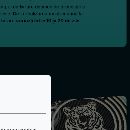
impul de livrare depinde de procesările
alese. De la realizarea mostrei până la
livrare
variază între 10 și 20 de zile
.