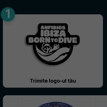
Trimite logo-ul tău