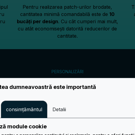
ipul
Pentru realizarea patch-urilor brodate,
T
ru
cantitatea minimă comandabilă este de
10
ru
bucăți per design
. Cu cât cumperi mai mult,
cu atât economisești datorită reducerilor de
cantitate.
PERSONALIZĂRI
Fă-ți proiectul unic
atea dumneavoastră este importantă
consimțământul
Detalii
ează module cookie