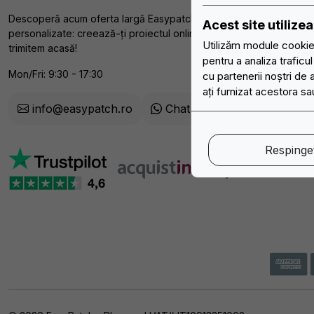
Descoperă acum oferta largă Easypatch de patch-uri și aplicații
Acest site utiliz
personalizate: creează-ți proiectul online, noi îl pregătim și ți-l
Utilizăm module cookie 
trimitem acasă!
pentru a analiza traficu
Mon/Fri: 9:30 - 17:30
cu partenerii noștri de 
ați furnizat acestora sau
info@easypatch.ro
Chat WhatsApp
Respingeț