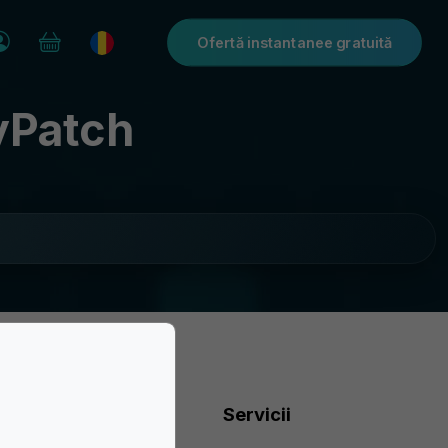
Ofertă instantanee gratuită
syPatch
Ace și Medalii
Servicii