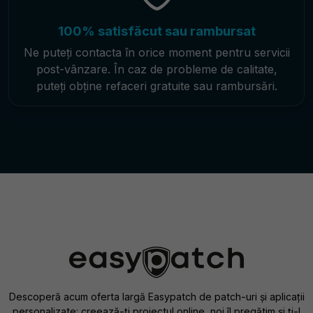
100% satisfăcut sau rambursat
Ne puteți contacta în orice moment pentru servicii
post-vânzare. În caz de probleme de calitate,
puteți obține refaceri gratuite sau rambursări.
Descoperă acum oferta largă Easypatch de patch-uri și aplicații
personalizate: creează-ți proiectul online, noi îl pregătim și ți-l