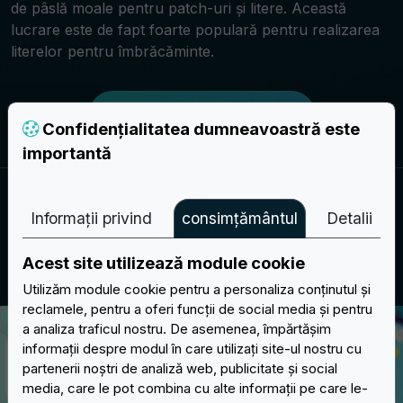
de pâslă moale pentru patch-uri și litere. Această
lucrare este de fapt foarte populară pentru realizarea
literelor pentru îmbrăcăminte.
Creați-vă proiectul
Confidențialitatea dumneavoastră este
importantă
OPȚIUNI DE SUPORT
Informații privind
consimțământul
Detalii
Alegeți tipul de suport pentru peticele
Acest site utilizează module cookie
dvs.
Utilizăm module cookie pentru a personaliza conținutul și
reclamele, pentru a oferi funcții de social media și pentru
a analiza traficul nostru. De asemenea, împărtășim
informații despre modul în care utilizați site-ul nostru cu
partenerii noștri de analiză web, publicitate și social
media, care le pot combina cu alte informații pe care le-