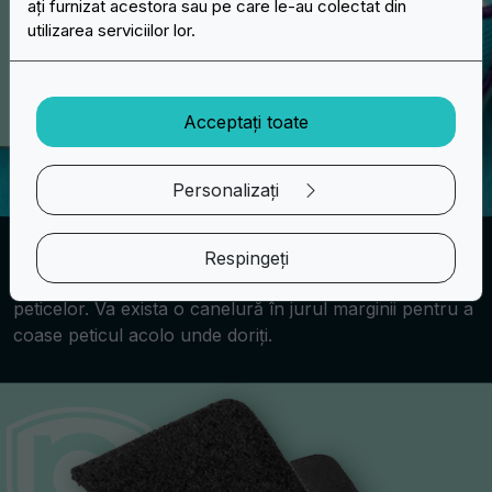
ați furnizat acestora sau pe care le-au colectat din
utilizarea serviciilor lor.
Acceptați toate
Personalizați
Coasere
Respingeți
Prelucrare de bază care nu implică lucrul pe spatele
peticelor. Va exista o canelură în jurul marginii pentru a
coase peticul acolo unde doriți.