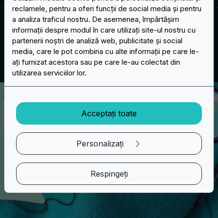
reclamele, pentru a oferi funcții de social media și pentru
a analiza traficul nostru. De asemenea, împărtășim
OPȚIUNI DE SUPORT
informații despre modul în care utilizați site-ul nostru cu
partenerii noștri de analiză web, publicitate și social
Alegeți tipul de suport pentru peticele
media, care le pot combina cu alte informații pe care le-
dvs.
ați furnizat acestora sau pe care le-au colectat din
utilizarea serviciilor lor.
Acceptați toate
Personalizați
Respingeți