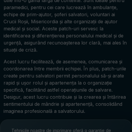
utile într-o gamă largă de contexte. Sunt ideale pentru
paramedici, pentru cei care lucrează în ambulanțe,
echipe de prim-ajutor, șoferi salvatori, voluntari ai
Crucii Roșii, Misericordia și alte organizații de ajutor
medical și social. Aceste patch-uri servesc la
identificarea și diferențierea personalului medical și de
urgență, asigurând recunoașterea lor clară, mai ales în
situații de criză.
Acest lucru facilitează, de asemenea, comunicarea și
coordonarea între membrii echipei. În plus, patch-urile
create pentru salvatori permit personalului să-și arate
rapid și ușor rolul și apartenența la o organizație
specifică, facilitând astfel operațiunile de salvare.
Desigur, acest lucru contribuie și la crearea și întărirea
sentimentului de mândrie și apartenență, consolidând
imaginea profesională a salvatorului.
Tehnicile noastre de imprimare oferă o garanție de