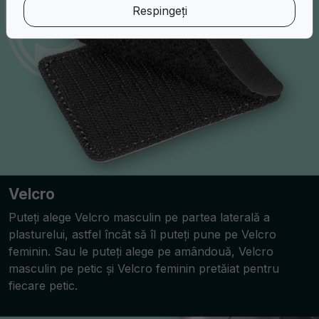
Respingeți
Velcro
Puteți alege Velcro masculin pe partea laterală a
plasturelui, astfel încât să îl puteți pune pe Velcro
feminin. Sau le puteți alege pe amândouă, Velcro
masculin pe petic și Velcro feminin pretăiat pentru
fiecare petic.