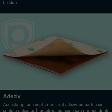
broderii.
Adeziv
Această opțiune implică un strat adeziv pe partea din
spate a peticului. Îl puteți lipi pe haine sau oriunde doriți