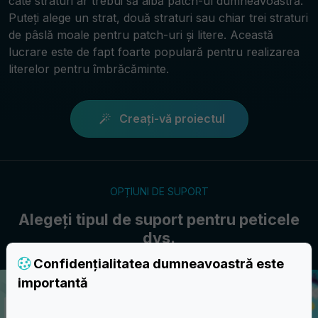
câte straturi ar trebui să aibă patch-ul dumneavoastră.
Puteți alege un strat, două straturi sau chiar trei straturi
de pâslă moale pentru patch-uri și litere. Această
lucrare este de fapt foarte populară pentru realizarea
literelor pentru îmbrăcăminte.
Creați-vă proiectul
OPȚIUNI DE SUPORT
Alegeți tipul de suport pentru peticele
dvs.
Confidențialitatea dumneavoastră este
importantă