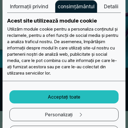
Informații privind
consimțământul
Detalii
Acest site utilizează module cookie
Utilizăm module cookie pentru a personaliza conținutul și
reclamele, pentru a oferi funcții de social media și pentru
a analiza traficul nostru. De asemenea, împărtășim
informații despre modul în care utilizați site-ul nostru cu
partenerii noștri de analiză web, publicitate și social
media, care le pot combina cu alte informații pe care le-
ați furnizat acestora sau pe care le-au colectat din
utilizarea serviciilor lor.
Coasere
Prelucrare de bază care nu implică lucrul pe spatele
peticelor. Va exista o canelură în jurul marginii pentru a
Acceptați toate
coase peticul acolo unde doriți.
Personalizați