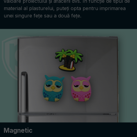
valoare proiectului și afacerii dvs. În funcție de tipul de
material al plasturelui, puteți opta pentru imprimarea
unei singure fețe sau a două fețe.
Magnetic