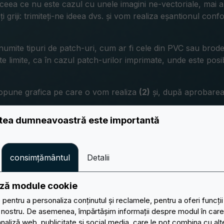
, ceea ce nu este cazul cu unele imagini ne-vectoriale, mai 
i griji: trimiteți-ne ideea dvs. și vom realiza eșantionul confo
umite tipuri de patch-uri, cum ar fi cele din PVC sau brode
ite limite, ca în cazul patch-urilor imprimate, unde este posi
opune grafica pe care o vom realiza
(2)
și, după aprobarea 
atea dumneavoastră este importantă
consimțământul
Detalii
ează module cookie
pentru a personaliza conținutul și reclamele, pentru a oferi funcții
l nostru. De asemenea, împărtășim informații despre modul în care ut
analiză web, publicitate și social media, care le pot combina cu alt