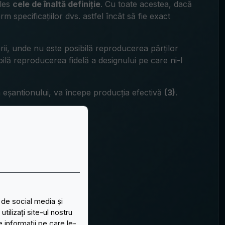
ales
cele de înaltă definiție
. Cu toate acestea, dacă
rm specificațiilor dvs. astfel încât să fie exact
rii, unde nu este posibilă reproducerea părților
bilă reproducerea fidelă a designului pe care ni-l
eșantionului, va începe producția efectivă
(3)
.
 de social media și
ilizați site-ul nostru
e informații pe care le-