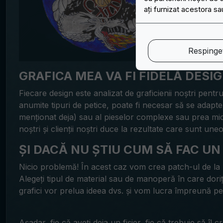
ați furnizat acestora sau
Respingeț
GRAFICA MEA VA FI FIDELĂ DESI
Fiecare design este analizat de graficienii noștri pentr
anumite tipuri de petice, poate fi necesar să se adap
menționat deja) sau al pieselor complexe sau prea mici.
noștri și clienții noștri duce la rezultate care sunt uneo
ȘI DACĂ NU ȘTIU CUM SĂ FAC UN 
Nicio problemă! În acest caz vom crea patch-ul de la
Alegeți tipul de material sau de manoperă în care doriți 
grafici vor prelua ideea dvs. și vom lucra împreună pen
Așadar, fie că aveți deja un fișier, fie că trebuie să îl