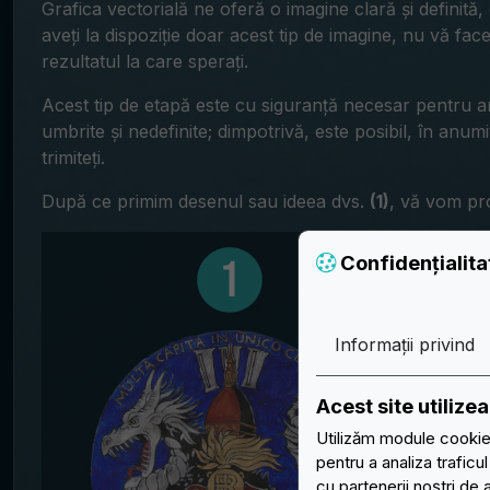
Grafica vectorială ne oferă o imagine clară și definită
aveți la dispoziție doar acest tip de imagine, nu vă faceț
rezultatul la care sperați.
Acest tip de etapă este cu siguranță necesar pentru an
umbrite și nedefinite; dimpotrivă, este posibil, în anum
trimiteți.
După ce primim desenul sau ideea dvs.
(1)
, vă vom pr
Confidențialit
Informații privind
Acest site utiliz
Utilizăm module cookie 
pentru a analiza traficu
cu partenerii noștri de 