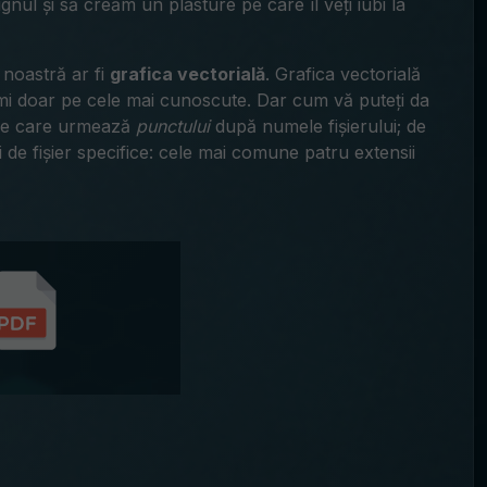
nul și să creăm un plasture pe care îl veți iubi la
 noastră ar fi
grafica vectorială
. Grafica vectorială
umi doar pe cele mai cunoscute. Dar cum vă puteți da
tere care urmează
punctului
după numele fișierului; de
 de fișier specifice: cele mai comune patru extensii