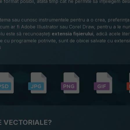
 format posibil, atâta timp cât ne permite să înțelegem desig
u tema sau cunosc instrumentele pentru a o crea, preferința
, cum ar fi Adobe Illustrator sau Corel Draw, pentru a le n
lu este să recunoașteți
extensia fișierului
, adică acele li
 cu programele potrivite, sunt de obicei salvate cu extensii
G
E VECTORIALE?