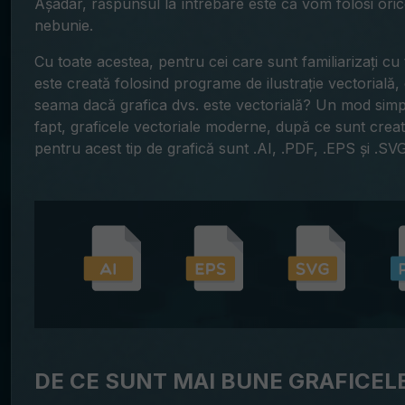
Așadar, răspunsul la întrebare este că vom folosi orice
nebunie.
Cu toate acestea, pentru cei care sunt familiarizați c
este creată folosind programe de ilustrație vectorială
seama dacă grafica dvs. este vectorială? Un mod simp
fapt, graficele vectoriale moderne, după ce sunt create
pentru acest tip de grafică sunt .AI, .PDF, .EPS și .SV
DE CE SUNT MAI BUNE GRAFICEL