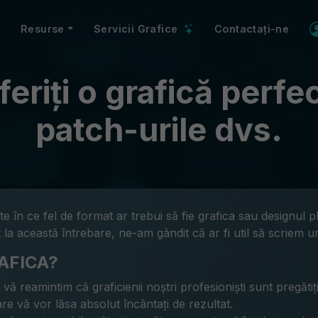
Resurse
Servicii Grafice
Contactați-ne
eriți o grafică perfe
patch-urile dvs.
te în ce fel de format ar trebui să fie grafica sau designul 
la această întrebare, ne-am gândit că ar fi util să scriem u
AFICA?
ă reamintim că graficienii noștri profesioniști sunt pregătiț
e vă vor lăsa absolut încântați de rezultat.