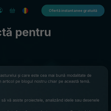
Ofertă instantanee gratuită
ctă pentru
plasturelui și care este cea mai bună modalitate de
n articol pe blogul nostru chiar pe această temă.
i să vă asiste proiectele, analizând ideile sau desenele