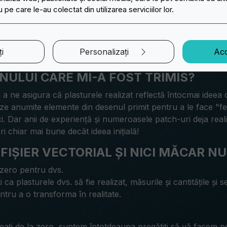
 pe care le-au colectat din utilizarea serviciilor lor.
i
Personalizați
Acc
GNULUI CARE MI-A FOST TRIMIS?
u a ne asigura că plasturele realizat reflectă întocmai ideea 
teze anumite elemente din desenul primit pentru a le face 
 Dar anii de experiență și numeroasele patch-uri deja realiz
ri chiar mai bune decât ideea inițială!
FIȘIER VECTORIAL ȘI NICI MĂCAR N
 zero pentru dvs.
ca plasturele dvs. să fie realizat, măsurile și cantitățile și 
tru a o transforma în realitate.
 creați de la zero, suntem întotdeauna pregătiți să vă facem p