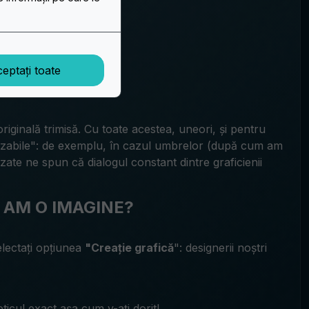
eptați toate
originală trimisă. Cu toate acestea, uneori, și pentru
"fezabile": de exemplu, în cazul umbrelor (după cum am
ate ne spun că dialogul constant dintre graficienii
U AM O IMAGINE?
selectați opțiunea
"Creație grafică
": designerii noștri
eticul exact așa cum v-ați dorit!